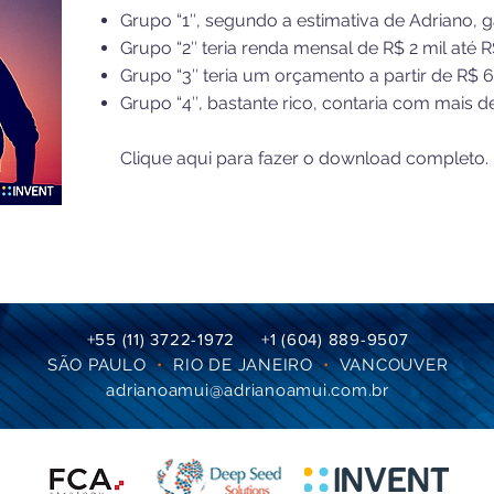
Grupo “1″, segundo a estimativa de Adriano, 
Grupo “2″ teria renda mensal de R$ 2 mil até R$
Grupo “3″ teria um orçamento a partir de R$ 6 
Grupo “4″, bastante rico, contaria com mais d
Clique aqui para fazer o download completo.
+55 (
11) 3722-1972 +1 (604) 889-9507
SÃO PAULO
•
RIO DE JANEIRO
•
VANCOUVER
adrianoamui@adrianoamui.com.br